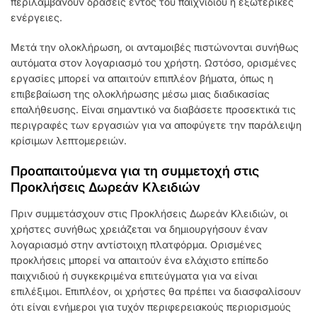
περιλαμβάνουν δράσεις εντός του παιχνιδιού ή εξωτερικές
ενέργειες.
Μετά την ολοκλήρωση, οι ανταμοιβές πιστώνονται συνήθως
αυτόματα στον λογαριασμό του χρήστη. Ωστόσο, ορισμένες
εργασίες μπορεί να απαιτούν επιπλέον βήματα, όπως η
επιβεβαίωση της ολοκλήρωσης μέσω μιας διαδικασίας
επαλήθευσης. Είναι σημαντικό να διαβάσετε προσεκτικά τις
περιγραφές των εργασιών για να αποφύγετε την παράλειψη
κρίσιμων λεπτομερειών.
Προαπαιτούμενα για τη συμμετοχή στις
Προκλήσεις Δωρεάν Κλειδιών
Πριν συμμετάσχουν στις Προκλήσεις Δωρεάν Κλειδιών, οι
χρήστες συνήθως χρειάζεται να δημιουργήσουν έναν
λογαριασμό στην αντίστοιχη πλατφόρμα. Ορισμένες
προκλήσεις μπορεί να απαιτούν ένα ελάχιστο επίπεδο
παιχνιδιού ή συγκεκριμένα επιτεύγματα για να είναι
επιλέξιμοι. Επιπλέον, οι χρήστες θα πρέπει να διασφαλίσουν
ότι είναι ενήμεροι για τυχόν περιφερειακούς περιορισμούς