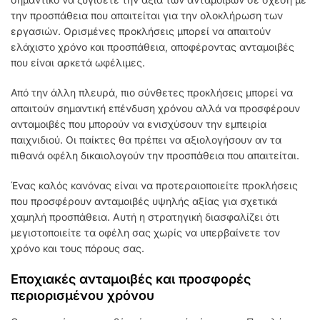
την προσπάθεια που απαιτείται για την ολοκλήρωση των
εργασιών. Ορισμένες προκλήσεις μπορεί να απαιτούν
ελάχιστο χρόνο και προσπάθεια, αποφέροντας ανταμοιβές
που είναι αρκετά ωφέλιμες.
Από την άλλη πλευρά, πιο σύνθετες προκλήσεις μπορεί να
απαιτούν σημαντική επένδυση χρόνου αλλά να προσφέρουν
ανταμοιβές που μπορούν να ενισχύσουν την εμπειρία
παιχνιδιού. Οι παίκτες θα πρέπει να αξιολογήσουν αν τα
πιθανά οφέλη δικαιολογούν την προσπάθεια που απαιτείται.
Ένας καλός κανόνας είναι να προτεραιοποιείτε προκλήσεις
που προσφέρουν ανταμοιβές υψηλής αξίας για σχετικά
χαμηλή προσπάθεια. Αυτή η στρατηγική διασφαλίζει ότι
μεγιστοποιείτε τα οφέλη σας χωρίς να υπερβαίνετε τον
χρόνο και τους πόρους σας.
Εποχιακές ανταμοιβές και προσφορές
περιορισμένου χρόνου