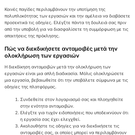
Κοινές παγίδες περιλαμβάνουν την υποτίμηση της
πολυπλοκότητας των εργασιών και την αμέλεια να διαβάσετε
προσεκτικά τις οδηγίες. Ελέγξτε πάντα τη δουλειά σας πριν
από την υποβολή για να διασφαλίσετε τη συμμόρφωση με τις
απαιτήσεις της πρόκλησης.
Πώς να διεκδικήσετε ανταμοιβές μετά την
ολοκλήρωση των εργασιών
Η διεκδίκηση ανταμοιβών μετά την ολοκλήρωση των
εργασιών είναι μια απλή διαδικασία. Μόλις ολοκληρώσετε
μια εργασία, βεβαιωθείτε ότι την υποβάλετε σύμφωνα με τις
οδηγίες της πλατφόρμας.
Συνδεθείτε στον λογαριασμό σας και πλοηγηθείτε
στην ενότητα ανταμοιβών.
Ελέγξτε για τυχόν ειδοποιήσεις που υποδεικνύουν ότι
η εργασία σας έχει ελεγχθεί.
Ακολουθήστε τις οδηγίες για να διεκδικήσετε τις
ανταμοιβές σας, οι οποίες μπορεί να περιλαμβάνουν