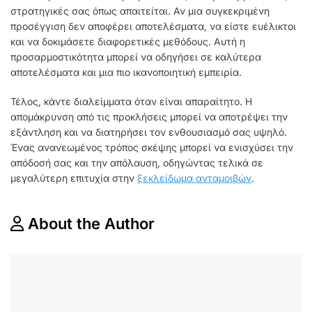
στρατηγικές σας όπως απαιτείται. Αν μια συγκεκριμένη
προσέγγιση δεν αποφέρει αποτελέσματα, να είστε ευέλικτοι
και να δοκιμάσετε διαφορετικές μεθόδους. Αυτή η
προσαρμοστικότητα μπορεί να οδηγήσει σε καλύτερα
αποτελέσματα και μια πιο ικανοποιητική εμπειρία.
Τέλος, κάντε διαλείμματα όταν είναι απαραίτητο. Η
απομάκρυνση από τις προκλήσεις μπορεί να αποτρέψει την
εξάντληση και να διατηρήσει τον ενθουσιασμό σας υψηλό.
Ένας ανανεωμένος τρόπος σκέψης μπορεί να ενισχύσει την
απόδοσή σας και την απόλαυση, οδηγώντας τελικά σε
μεγαλύτερη επιτυχία στην
ξεκλείδωμα ανταμοιβών
.
About the Author