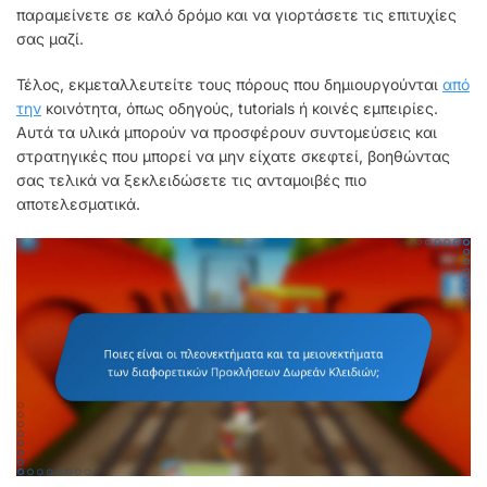
παραμείνετε σε καλό δρόμο και να γιορτάσετε τις επιτυχίες
σας μαζί.
Τέλος, εκμεταλλευτείτε τους πόρους που δημιουργούνται
από
την
κοινότητα, όπως οδηγούς, tutorials ή κοινές εμπειρίες.
Αυτά τα υλικά μπορούν να προσφέρουν συντομεύσεις και
στρατηγικές που μπορεί να μην είχατε σκεφτεί, βοηθώντας
σας τελικά να ξεκλειδώσετε τις ανταμοιβές πιο
αποτελεσματικά.