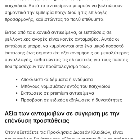
παιχνιδιού. Αυτά τα αντικείμενα μπορούν να βελτιώσουν
σημαντικά την εμπειρία παιχνιδιού ή τις επιλογές
προσαρμογής, καθιστώντας τα πολύ επιθυμητά.
Εκτός από τα εικονικά αντικείμενα, οι εκπτώσεις σε
μελλοντικές αγορές είναι κοινές ανταμοιβές. Αυτές οι
εκπτώσεις μπορεί να κυμαίνονται από ένα μικρό ποσοστό
έκπτωσης έως σημαντικές εξοικονομήσεις σε μεγαλύτερες
συναλλαγές, καθιστώντας τις ελκυστικές για τους παίκτες
που προσέχουν τον προϋπολογισμό τους.
Αποκλειστικά δέρματα ή ενδύματα
Μπόνους νομισμάτων εντός του παιχνιδιού
Εκπτώσεις σε premium αντικείμενα
Πρόσβαση σε ειδικές εκδηλώσεις ή δυνατότητες
Αξία των ανταμοιβών σε σύγκριση με την
επένδυση προσπάθειας
Όταν εξετάζετε τις Προκλήσεις Δωρεάν Κλειδιών, είναι
σημαντικό να ζυγίσετε την αξία των ανταμοιβών σε σχέση με