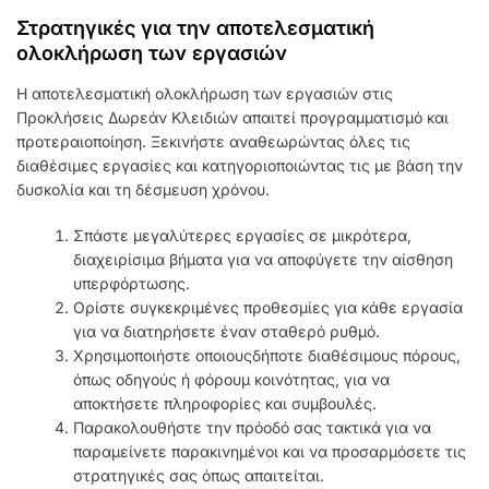
Στρατηγικές για την αποτελεσματική
ολοκλήρωση των εργασιών
Η αποτελεσματική ολοκλήρωση των εργασιών στις
Προκλήσεις Δωρεάν Κλειδιών απαιτεί προγραμματισμό και
προτεραιοποίηση. Ξεκινήστε αναθεωρώντας όλες τις
διαθέσιμες εργασίες και κατηγοριοποιώντας τις με βάση την
δυσκολία και τη δέσμευση χρόνου.
Σπάστε μεγαλύτερες εργασίες σε μικρότερα,
διαχειρίσιμα βήματα για να αποφύγετε την αίσθηση
υπερφόρτωσης.
Ορίστε συγκεκριμένες προθεσμίες για κάθε εργασία
για να διατηρήσετε έναν σταθερό ρυθμό.
Χρησιμοποιήστε οποιουςδήποτε διαθέσιμους πόρους,
όπως οδηγούς ή φόρουμ κοινότητας, για να
αποκτήσετε πληροφορίες και συμβουλές.
Παρακολουθήστε την πρόοδό σας τακτικά για να
παραμείνετε παρακινημένοι και να προσαρμόσετε τις
στρατηγικές σας όπως απαιτείται.