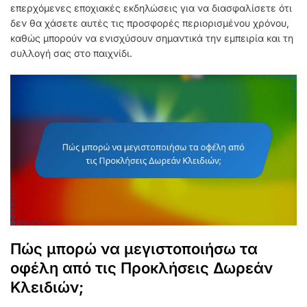
επερχόμενες εποχιακές εκδηλώσεις για να διασφαλίσετε ότι
δεν θα χάσετε αυτές τις προσφορές περιορισμένου χρόνου,
καθώς μπορούν να ενισχύσουν σημαντικά την εμπειρία και τη
συλλογή σας στο παιχνίδι.
Πώς μπορώ να μεγιστοποιήσω τα
οφέλη από τις Προκλήσεις Δωρεάν
Κλειδιών;