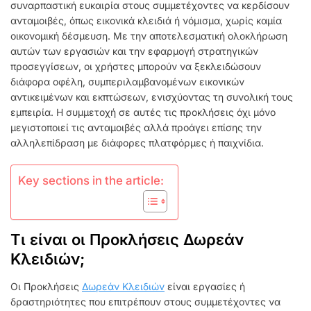
συναρπαστική ευκαιρία στους συμμετέχοντες να κερδίσουν
ΕΡΓΑΣΙΏΝ,
ανταμοιβές, όπως εικονικά κλειδιά ή νόμισμα, χωρίς καμία
ΞΕΚΛΕΊΔΩΜΑ
ΑΝΤΑΜΟΙΒΏΝ,
οικονομική δέσμευση. Με την αποτελεσματική ολοκλήρωση
ΜΈΓΙΣΤΗ
αυτών των εργασιών και την εφαρμογή στρατηγικών
ΑΞΙΟΠΟΊΗΣΗ
προσεγγίσεων, οι χρήστες μπορούν να ξεκλειδώσουν
ΟΦΕΛΏΝ
διάφορα οφέλη, συμπεριλαμβανομένων εικονικών
αντικειμένων και εκπτώσεων, ενισχύοντας τη συνολική τους
εμπειρία. Η συμμετοχή σε αυτές τις προκλήσεις όχι μόνο
μεγιστοποιεί τις ανταμοιβές αλλά προάγει επίσης την
αλληλεπίδραση με διάφορες πλατφόρμες ή παιχνίδια.
Key sections in the article:
Τι είναι οι Προκλήσεις Δωρεάν
Κλειδιών;
Οι Προκλήσεις
Δωρεάν Κλειδιών
είναι εργασίες ή
δραστηριότητες που επιτρέπουν στους συμμετέχοντες να