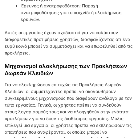
Έρευνες ή ανατροφοδότηση: Παροχή
ανατροφοδότησης για το παιχνίδι ή ολοκλήρωση
ερευνών.
Αυτές οι εργασίες έχουν σχεδιαστεί για να καλύπτουν
διαφορετικές προτιμήσεις χρηστών, διασφαλίζοντας ότι ένα
ευρύ κοινό μπορεί να συμμετάσχει και να επωφεληθεί από τις
προκλήσεις.
Μηχανισμοί ολοκλήρωσης των Προκλήσεων
Δωρεάν Κλειδιών
Για να ολοκληρώσουν επιτυχώς τις Προκλήσεις Δωρεάν
Κλειδιών, οι συμμετέχοντες πρέπει να ακολουθήσουν
συγκεκριμένους μηχανισμούς που διαφέρουν ανάλογα με τον
τύπο εργασίας. Γενικά, οι χρήστες πρέπει να συνδεθούν
στους λογαριασμούς τους και να πλοηγηθούν στην ενότητα
προκλήσεων για να δουν τις διαθέσιμες εργασίες. Μόλις
επιλεγεί μια εργασία, οι χρήστες πρέπει να εκπληρώσουν τις
απαιτήσεις που αναφέρονται, οι οποίες μπορεί να