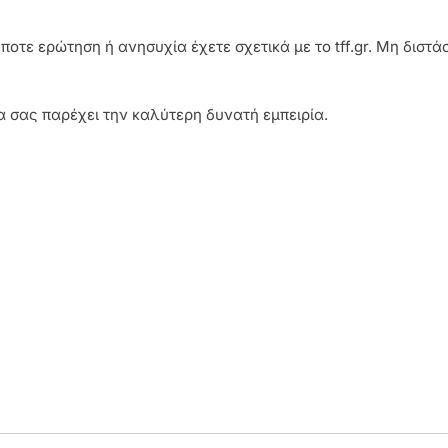
οτε ερώτηση ή ανησυχία έχετε σχετικά με το tff.gr. Μη διστ
α σας παρέχει την καλύτερη δυνατή εμπειρία.