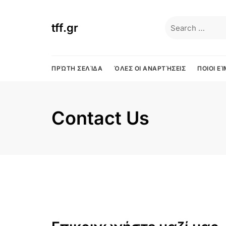
Skip
to
Search
tff.gr
content
for:
ΠΡΏΤΗ ΣΕΛΊΔΑ
ΌΛΕΣ ΟΙ ΑΝΑΡΤΉΣΕΙΣ
ΠΟΙΟΙ Ε
Contact Us