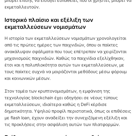
μπορεί επίσης να εισάγει ευπάθειες που οι χρήστες μπορεί να
εκμεταλλευτούν.
Ιστορικό πλαίσιο και εξέλιξη των
εκμεταλλεύσεων νομισμάτων
Η ιστορία των εκμεταλλεύσεων νομισμάτων χρονολογείται
από τις πρώτες ημέρες των παιχνιδιών, όπου οι παίκτες
ανακάλυψαν σφάλματα που τους επέτρεπαν να χειρίζονται
μηχανισμούς παιχνιδιών. Καθώς τα παιχνίδια εξελίχθηκαν,
έτσι και η πολυπλοκότητα αυτών των εκμεταλλεύσεων, με
τους παίκτες συχνά να μοιράζονται μεθόδους μέσω φόρουμ
και κοινωνικών μέσων.
Στον τομέα των κρυπτονομισμάτων, η εμφάνιση της
τεχνολογίας blockchain έχει οδηγήσει σε νέους τύπους
εκμεταλλεύσεων, ιδιαίτερα καθώς η DeFi κέρδισε
δημοτικότητα. Υψηλού προφίλ περιστατικά, όπως οι επιθέσεις
με flash loan, έχουν αναδείξει την συνεχιζόμενη εξέλιξη και
τις προκλήσεις στην ασφάλιση αυτών των πλατφορμών.