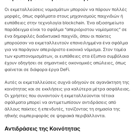
Οι εκμεταλλεύσεις νομισμάτων μπορούν να πάρουν πολλές
μορφές, όπως σφάλματα στους μηχανισμούς παιχνιδιών ή
ευπάθειες στην τεχνολογία blockchain. Ένα αξιοσημείωτο
παράδειγμα είναι το σφάλμα “απεριόριστου νομίσματος” σε
ένα δημοφιλές διαδικτυακό παιχνίδι, όπου οι παίκτες
μπορούσαν να εκμεταλλευτούν επανειλημμένα ένα σφάλμα
για να παράγουν απεριόριστο εικονικό νόμισμα. Στον τομέα
των κρυπτονομισμάτων, οι ευπάθειες στα έξυπνα συμβόλαια
έχουν οδηγήσει σε σημαντικές οικονομικές απώλειες, όπως
φαίνεται σε διάφορα έργα DeFi.
Αυτές οι εκμεταλλεύσεις συχνά οδηγούν σε αγανάκτηση της
κοινότητας και σε εκκλήσεις για καλύτερα μέτρα ασφάλειας.
Οι χρήστες που συναντούν ή εκμεταλλεύονται τέτοια
σφάλματα μπορεί να αντιμετωπίσουν αντιδράσεις από
άλλους παίκτες ή επενδυτές, τονίζοντας τη σημασία της
ηθικής συμπεριφοράς σε ψηφιακά περιβάλλοντα.
Αντιδράσεις της Κοινότητας