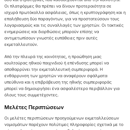
Οι πλατφόρμες θα πρέπει να δίνουν προτεραιότητα σε
ισχυρά πρωτόκολλα ασφάλειας, όπως η κρυπτογράφηση και η
επαλήθευση δύο παραγόντων, για να προστατεύσουν τους
λογαριασμούς και τις συναλλαγές των χρηστών. Οι τακτικές
ενημερώσεις και διορθώσεις μπορούν επίσης να
αντιμετωπίσουν γνωστές ευπάθειες πριν αυτές
εκμεταλλευτούν.
Από την πλευρά της κοινότητας, η προώθηση μιας
κουλτούρας ηθικού παιχνιδιού ή επένδυσης μπορεί να
αποθαρρύνει την εκμεταλλευτική συμπεριφορά. Η
ενθάρρυνση των χρηστών να αναφέρουν σφάλματα
υπεύθυνα και η επιβράβευση της ηθικής συμπεριφοράς
μπορεί να δημιουργήσει ένα ασφαλέστερο περιβάλλον για
όλους τους συμμετέχοντες.
Μελέτες Περιπτώσεων
Οι μελέτες περιπτώσεων προηγούμενων εκμεταλλεύσεων
νομισμάτων παρέχουν πολύτιμες πληροφορίες σχετικά με το