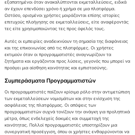
εξαπατημένοι όταν ανακαλύπτονται εκμεταλλεύσεις, ειδικά
αν έχουν επενδύσει χρόνο ή χρήμα σε μια πλατφόρμα.
Ωστόσο, ορισμένοι χρήστες μοιράζονται επίσης ιστορίες
επιτυχούς πλοήγησης σε εκμεταλλεύσεις, είτε αναφέροντάς
τες είτε χρησιμοποιώντας τες προς όφελός τους.
Αυτές οι εμπειρίες αναδεικνύουν τη σημασία της διαφάνειας
και της επικοινωνίας από τις πλατφόρμες. Οι χρήστες
εκτιμούν όταν οι προγραμματιστές αναγνωρίζουν τα
ζητήματα και εργάζονται προς λύσεις, γεγονός που μπορεί να
προάγει μια αίσθηση κοινότητας και εμπιστοσύνης.
Συμπεράσματα Προγραμματιστών
Οι προγραμματιστές παίζουν κρίσιμο ρόλο στην αντιμετώπιση
των εκμεταλλεύσεων νομισμάτων και στην ενίσχυση της
ασφάλειας της πλατφόρμας. Οι απόψεις των
προγραμματιστών συχνά τονίζουν την ανάγκη για προληπτικά
μέτρα, όπως ενδελεχείς δοκιμές και συμμετοχή της
κοινότητας. Πολλοί προγραμματιστές υποστηρίζουν μια
συνεργατική προσέγγιση, όπου οι χρήστες ενθαρρύνονται να