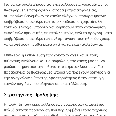
Για να καταπολεμήσουν τις εκμεταλλεύσεις νομισμάτων, οι
πλατφόρμες εφαρμόζουν διάφορα μέτρα ασφάλειας,
συμπεριλαμβανομένων τακτικών ελέγχων, προγραμμάτων
επιβράβευσης σφαλμάτων και εκπαίδευσης χρηστών. Οι
τακτικοί έλεγχοι μπορούν να βοηθήσουν στην αναγνώριση
ευπαθειών πριν αυτές εκμεταλλευτούν, ενώ τα προγράμματα
επιβράβευσης σφαλμάτων ενθαρρύνουν τους ηθικούς χάκερ
να αναφέρουν προβλήματα αντί να τα εκμεταλλεύονται.
Επιπλέον, η εκπαίδευση των χρηστών σχετικά με τους
πιθανούς κινδύνους και τις ασφαλείς πρακτικές μπορεί να
μειώσει σημαντικά την πιθανότητα εκμεταλλεύσεων. Για
παράδειγμα, οι πλατφόρμες μπορεί να παρέχουν οδηγίες για
την αναγνώριση ύποπτης δραστηριότητας ή την αποφυγή
κοινών παγίδων που οδηγούν σε εκμετάλλευση.
Στρατηγικές Πρόληψης
Η πρόληψη των εκμεταλλεύσεων νομισμάτων απαιτεί μια
πολυδιάστατη προσέγγιση που περιλαμβάνει τόσο τεχνικές
όσο και στρατηγικές που καθοδηγούνται από την κοινότητα.