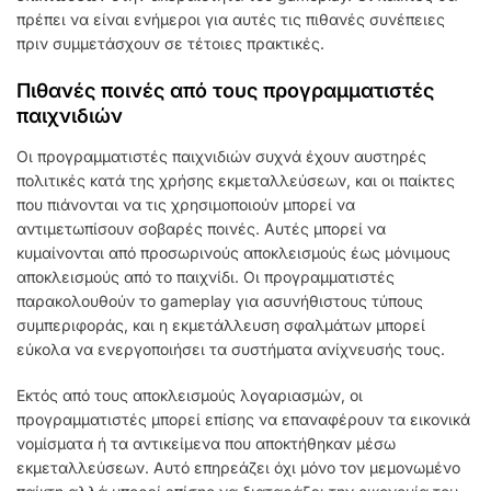
πρέπει να είναι ενήμεροι για αυτές τις πιθανές συνέπειες
πριν συμμετάσχουν σε τέτοιες πρακτικές.
Πιθανές ποινές από τους προγραμματιστές
παιχνιδιών
Οι προγραμματιστές παιχνιδιών συχνά έχουν αυστηρές
πολιτικές κατά της χρήσης εκμεταλλεύσεων, και οι παίκτες
που πιάνονται να τις χρησιμοποιούν μπορεί να
αντιμετωπίσουν σοβαρές ποινές. Αυτές μπορεί να
κυμαίνονται από προσωρινούς αποκλεισμούς έως μόνιμους
αποκλεισμούς από το παιχνίδι. Οι προγραμματιστές
παρακολουθούν το gameplay για ασυνήθιστους τύπους
συμπεριφοράς, και η εκμετάλλευση σφαλμάτων μπορεί
εύκολα να ενεργοποιήσει τα συστήματα ανίχνευσής τους.
Εκτός από τους αποκλεισμούς λογαριασμών, οι
προγραμματιστές μπορεί επίσης να επαναφέρουν τα εικονικά
νομίσματα ή τα αντικείμενα που αποκτήθηκαν μέσω
εκμεταλλεύσεων. Αυτό επηρεάζει όχι μόνο τον μεμονωμένο