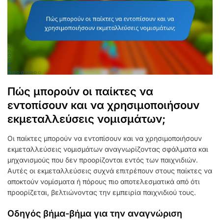
Πώς μπορούν οι παίκτες να
εντοπίσουν και να χρησιμοποιήσουν
εκμεταλλεύσεις νομισμάτων;
Οι παίκτες μπορούν να εντοπίσουν και να χρησιμοποιήσουν
εκμεταλλεύσεις νομισμάτων αναγνωρίζοντας σφάλματα και
μηχανισμούς που δεν προορίζονται εντός των παιχνιδιών.
Αυτές οι εκμεταλλεύσεις συχνά επιτρέπουν στους παίκτες να
αποκτούν νομίσματα ή πόρους πιο αποτελεσματικά από ότι
προορίζεται, βελτιώνοντας την εμπειρία παιχνιδιού τους.
Οδηγός βήμα-βήμα για την αναγνώριση