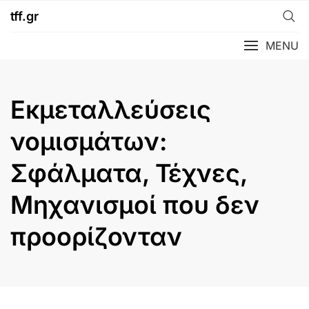
Skip
tff.gr
to
content
MENU
Εκμεταλλεύσεις
νομισμάτων:
Σφάλματα, Τέχνες,
Μηχανισμοί που δεν
προορίζονταν