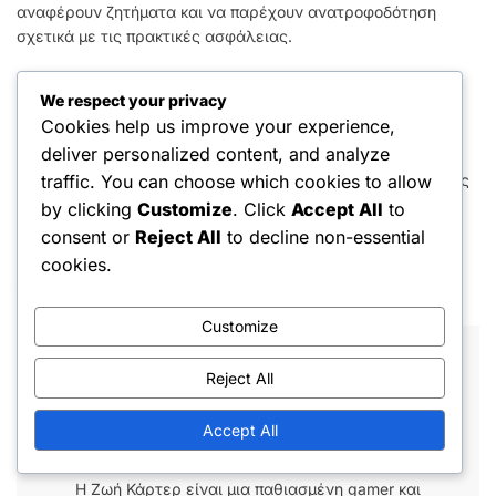
αναφέρουν ζητήματα και να παρέχουν ανατροφοδότηση
σχετικά με τις πρακτικές ασφάλειας.
Επιπλέον, οι προγραμματιστές πρέπει να παραμένουν
We respect your privacy
ενημερωμένοι σχετικά με τις αναδυόμενες απειλές και τις
Cookies help us improve your experience,
τάσεις στη βιομηχανία. Η συνεχής εκπαίδευση και η
deliver personalized content, and analyze
προσαρμογή σε νέες τεχνολογίες μπορεί να βοηθήσει στην
traffic. You can choose which cookies to allow
πρόληψη εκμεταλλεύσεων και να διασφαλίσει ένα ασφαλές
περιβάλλον για τους χρήστες.
by clicking
Customize
. Click
Accept All
to
consent or
Reject All
to decline non-essential
cookies.
About the Author
Customize
Reject All
Accept All
Ζωή Κάρτερ
Η Ζωή Κάρτερ είναι μια παθιασμένη gamer και